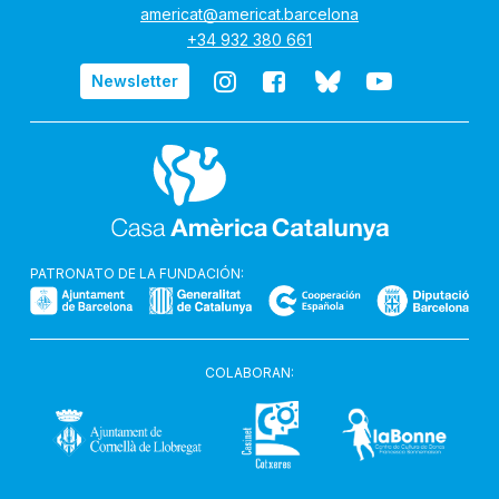
americat@americat.barcelona
+34 932 380 661
BlueSky
Instagram
Facebook
YouTube
Newsletter
de
de
de
de
Casa
Casa
Casa
Casa
Amèrica
Amèrica
Amèrica
Amèrica
Catalunya
Catalunya
Catalunya
Catalunya
PATRONATO DE LA FUNDACIÓN:
COLABORAN:
Ajuntament
de
Cornellà
de