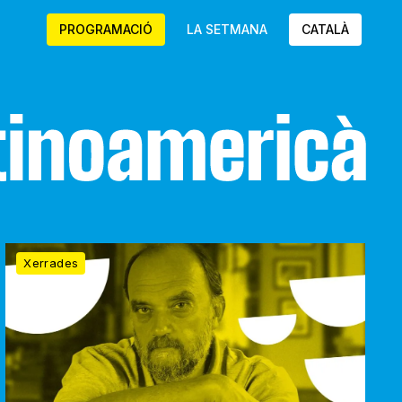
PROGRAMACIÓ
LA SETMANA
CATALÀ
T’ho
Xerrades
has
guanyat!