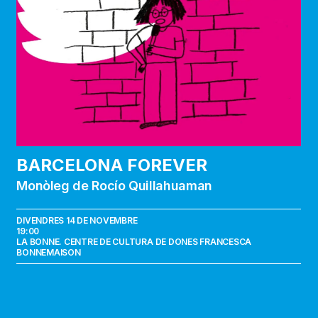
BARCELONA FOREVER
Monòleg de Rocío Quillahuaman
DIVENDRES 14 DE NOVEMBRE
19:00
LA BONNE. CENTRE DE CULTURA DE DONES FRANCESCA
BONNEMAISON