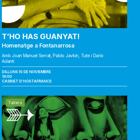
T’HO HAS GUANYAT!
Homenatge a Fontanarrosa
Amb Joan Manuel Serrat, Pablo Javkin, Tute i Darío
Adanti
DILLUNS 10 DE NOVIEMBRE
19:00
CASINET D’HOSTAFRANCS
Un
Tallers
altre
riure
és
possible