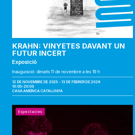
KRAHN: VINYETES DAVANT UN
FUTUR INCERT
Exposició
Inauguració: dimarts 11 de novembre a les 19 h
12 DE NOVEMBRE DE 2025 - 13 DE FEBRER DE 2026
10:00-20:00
CASA AMÈRICA CATALUNYA
Perdón
Espectacles