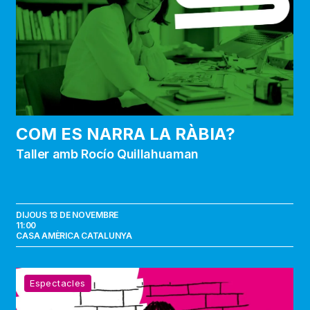
ràbia?
COM ES NARRA LA RÀBIA?
Taller amb Rocío Quillahuaman
DIJOUS 13 DE NOVEMBRE
11:00
CASA AMÈRICA CATALUNYA
Barcelona
Espectacles
forever