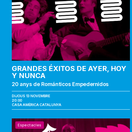
ayer,
hoy
y
nunca
GRANDES ÉXITOS DE AYER, HOY
Y NUNCA
20 anys de Románticos Empedernidos
DIJOUS 13 NOVEMBRE
20:00
CASA AMÈRICA CATALUNYA
Esto
Espectacles
es