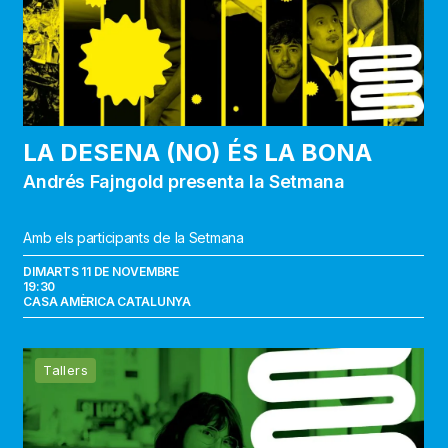
LA DESENA (NO) ÉS LA BONA
Andrés Fajngold presenta la Setmana
Amb els participants de la Setmana
DIMARTS 11 DE NOVEMBRE
19:30
CASA AMÈRICA CATALUNYA
Com
Tallers
es
narra
la