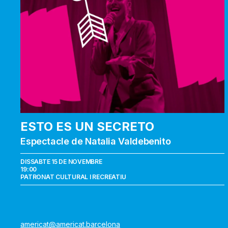
un
secreto
ESTO ES UN SECRETO
Espectacle de Natalia Valdebenito
DISSABTE 15 DE NOVEMBRE
19:00
PATRONAT CULTURAL I RECREATIU
americat@americat.barcelona