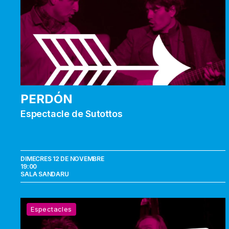
PERDÓN
Espectacle de Sutottos
DIMECRES 12 DE NOVEMBRE
19:00
SALA SANDARU
Grandes
Espectacles
éxitos
de