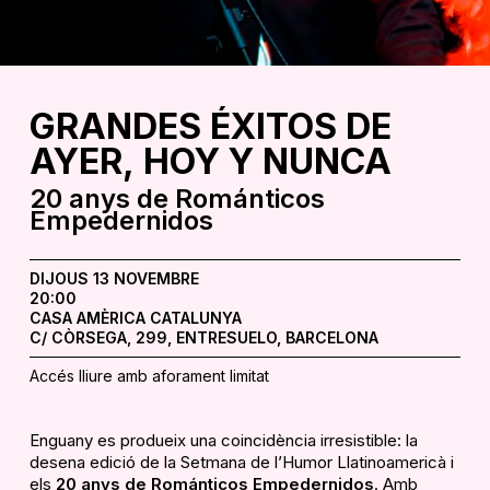
GRANDES
ÉXITOS
DE
AYER,
HOY
Y
NUNCA
20 anys de Románticos
Empedernidos
DIJOUS 13 NOVEMBRE
20:00
CASA AMÈRICA CATALUNYA
C/ CÒRSEGA, 299, ENTRESUELO, BARCELONA
Accés lliure amb aforament limitat
Enguany es produeix una coincidència irresistible: la
desena edició de la Setmana de l’Humor Llatinoamericà i
els
20 anys de Románticos Empedernidos
. Amb