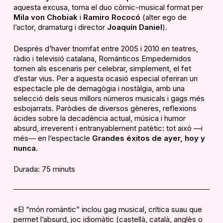
aquesta excusa, torna el duo còmic-musical format per
Mila von Chobiak
i
Ramiro Rococó
(alter ego de
l’actor, dramaturg i director
Joaquín Daniel
).
Després d’haver triomfat entre 2005 i 2010 en teatres,
ràdio i televisió catalana, Románticos Empedernidos
tornen als escenaris per celebrar, simplement, el fet
d’estar vius. Per a aquesta ocasió especial oferiran un
espectacle ple de demagògia i nostàlgia, amb una
selecció dels seus millors números musicals i gags més
esbojarrats. Paròdies de diversos gèneres, reflexions
àcides sobre la decadència actual, música i humor
absurd, irreverent i entranyablement patètic: tot això —i
més— en l’espectacle
Grandes éxitos de ayer, hoy y
nunca
.
Durada: 75 minuts
«El “món romàntic” inclou gag musical, crítica suau que
permet l’absurd, joc idiomàtic (castellà, català, anglès o